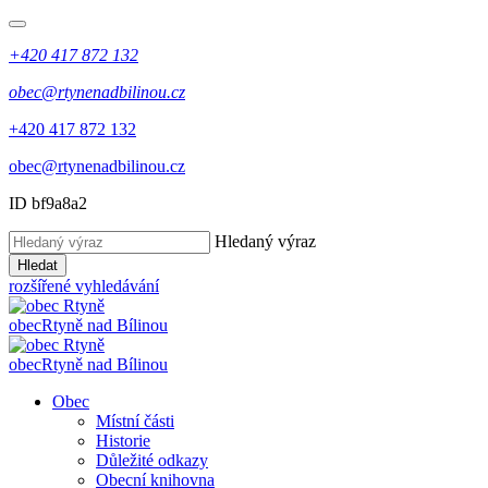
+420 417 872 132
obec@rtynenadbilinou.cz
+420 417 872 132
obec@rtynenadbilinou.cz
ID bf9a8a2
Hledaný výraz
Hledat
rozšířené vyhledávání
obec
Rtyně nad Bílinou
obec
Rtyně nad Bílinou
Obec
Místní části
Historie
Důležité odkazy
Obecní knihovna