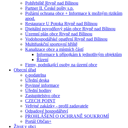
Pohřebiště Rtyně nad Bílinou
Partner II. České pošty s.p.
Požární ochrana obce + Informace k možným rizikům
apod.
Restaurace U Potoka Rtyně nad Bílinou
Digitální povodňový plán obce Rtyně nad Bílinou
Územní plán obce Rtyně nad Bílinou
Vodohospodářské opatření Rtyně nad Bílinou
Multifunkční sportovní hřiště
Kanalizace obce a místních částí
Informace k přípojkám k jednotlivým objektům
Řízení
Firmy, podnikající osoby na území obce
Obecní úřad
e-podatelna
Úřední deska
Povinné informace
Úřední hodiny
Zastupitelstvo obce
CZECH POINT
Veřejné zakázky - profil zadavatele
Odpadové hospodářství
PROHLÁŠENÍ O OCHRANĚ SOUKROMÍ
Portál Občan+
Život v obci