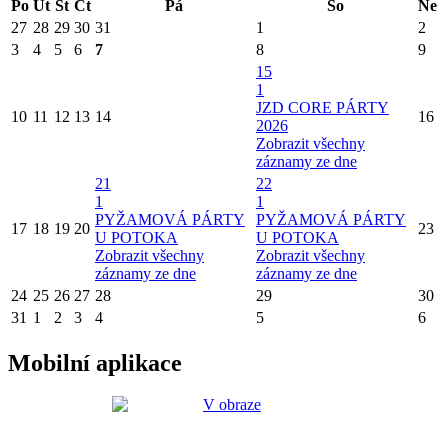
Po
Út
St
Čt
Pá
So
Ne
27
28
29
30
31
1
2
3
4
5
6
7
8
9
15
1
JZD CORE PÁRTY
10
11
12
13
14
16
2026
Zobrazit všechny
záznamy ze dne
21
22
1
1
PYŽAMOVÁ PÁRTY
PYŽAMOVÁ PÁRTY
17
18
19
20
23
U POTOKA
U POTOKA
Zobrazit všechny
Zobrazit všechny
záznamy ze dne
záznamy ze dne
24
25
26
27
28
29
30
31
1
2
3
4
5
6
Mobilní aplikace