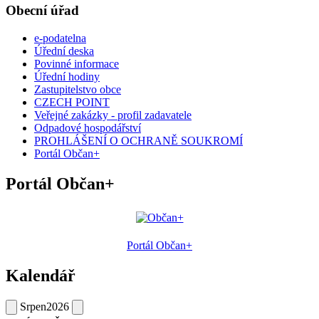
Obecní úřad
e-podatelna
Úřední deska
Povinné informace
Úřední hodiny
Zastupitelstvo obce
CZECH POINT
Veřejné zakázky - profil zadavatele
Odpadové hospodářství
PROHLÁŠENÍ O OCHRANĚ SOUKROMÍ
Portál Občan+
Portál Občan+
Portál Občan+
Kalendář
Srpen
2026