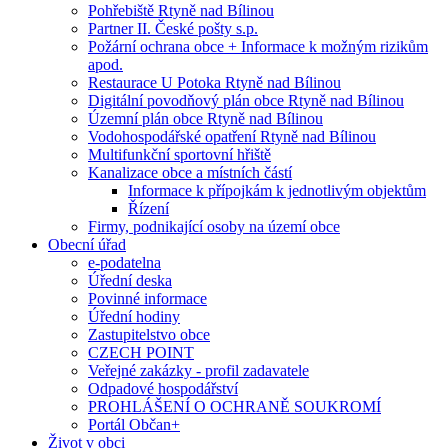
Pohřebiště Rtyně nad Bílinou
Partner II. České pošty s.p.
Požární ochrana obce + Informace k možným rizikům
apod.
Restaurace U Potoka Rtyně nad Bílinou
Digitální povodňový plán obce Rtyně nad Bílinou
Územní plán obce Rtyně nad Bílinou
Vodohospodářské opatření Rtyně nad Bílinou
Multifunkční sportovní hřiště
Kanalizace obce a místních částí
Informace k přípojkám k jednotlivým objektům
Řízení
Firmy, podnikající osoby na území obce
Obecní úřad
e-podatelna
Úřední deska
Povinné informace
Úřední hodiny
Zastupitelstvo obce
CZECH POINT
Veřejné zakázky - profil zadavatele
Odpadové hospodářství
PROHLÁŠENÍ O OCHRANĚ SOUKROMÍ
Portál Občan+
Život v obci