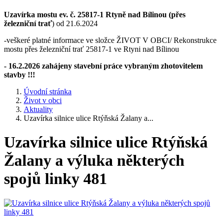
Uzavírka mostu ev. č. 25817-1 Rtyně nad Bílinou (přes
železniční trať
) od 21.6.2024
-veškeré platné informace ve složce ŽIVOT V OBCI/ Rekonstrukce
mostu přes železniční trať 25817-1 ve Rtyni nad Bílinou
- 16.2.2026 zahájeny stavební práce vybraným zhotovitelem
stavby !!!
Úvodní stránka
Život v obci
Aktuality
Uzavírka silnice ulice Rtýňská Žalany a...
Uzavírka silnice ulice Rtýňská
Žalany a výluka některých
spojů linky 481