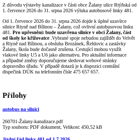
Z důvodu výstavby kanalizace v části obce Žalany ulice Rtýňská od
1. července 2026 do 31. srpna 2026 výluka autobusové linky 481.
Od 1. července 2026 do 31. srpna 2026 dojde k úplné uzavírce
silnice Rtyně nad Bílinou – Žalany, což ovlivní autobusovou linku
481.
Pro upřesnění: bude uzavřena silnice v obci Žalany, část
od školy ke křižovatce
.Vybrané spoje nebudou zajíždět do Velvět
a Rtyně nad Bílinou, a obsluha Brozánek, Řehlovic a zastávky
Žalany, škola bude dočasně zrušena. Cestující mohou využít
vlakové linky U5 a U6 jako alternativu. Pro aktuální informace
a případné změny doporučujeme sledovat webové stránky
dopravního úřadu. V případě dotazů je k dispozici centrální
dispečink DÚK na telefonním čísle 475 657 657.
Přílohy
autobus na silnici
260701-Žalany-kanalizace.pdf
Typ souboru: PDF dokument, Velikost: 450,52 kB
Jízdní řád linky 481 od 1.7.2026