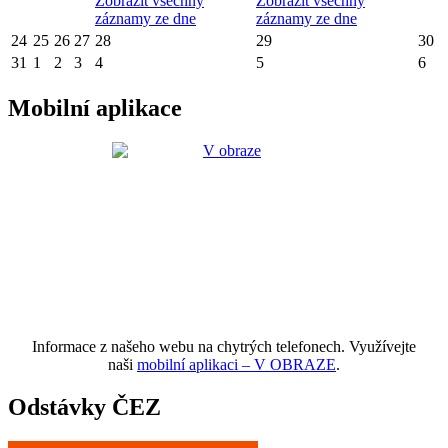
Zobrazit všechny
Zobrazit všechny
záznamy ze dne
záznamy ze dne
24
25
26
27
28
29
30
31
1
2
3
4
5
6
Mobilní aplikace
Informace z našeho webu na chytrých telefonech. Využívejte
naši
mobilní aplikaci – V OBRAZE
.
Odstávky ČEZ