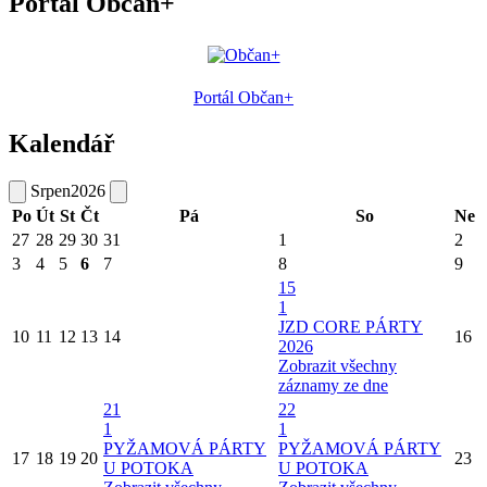
Portál Občan+
Portál Občan+
Kalendář
Srpen
2026
Po
Út
St
Čt
Pá
So
Ne
27
28
29
30
31
1
2
3
4
5
6
7
8
9
15
1
JZD CORE PÁRTY
10
11
12
13
14
16
2026
Zobrazit všechny
záznamy ze dne
21
22
1
1
PYŽAMOVÁ PÁRTY
PYŽAMOVÁ PÁRTY
17
18
19
20
23
U POTOKA
U POTOKA