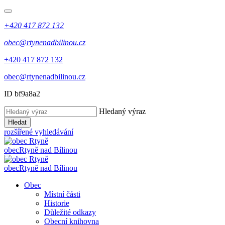
+420 417 872 132
obec@rtynenadbilinou.cz
+420 417 872 132
obec@rtynenadbilinou.cz
ID bf9a8a2
Hledaný výraz
Hledat
rozšířené vyhledávání
obec
Rtyně nad Bílinou
obec
Rtyně nad Bílinou
Obec
Místní části
Historie
Důležité odkazy
Obecní knihovna