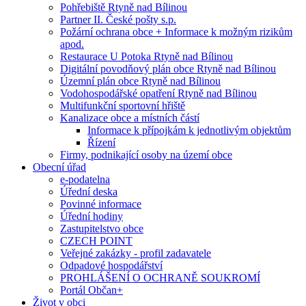
Pohřebiště Rtyně nad Bílinou
Partner II. České pošty s.p.
Požární ochrana obce + Informace k možným rizikům
apod.
Restaurace U Potoka Rtyně nad Bílinou
Digitální povodňový plán obce Rtyně nad Bílinou
Územní plán obce Rtyně nad Bílinou
Vodohospodářské opatření Rtyně nad Bílinou
Multifunkční sportovní hřiště
Kanalizace obce a místních částí
Informace k přípojkám k jednotlivým objektům
Řízení
Firmy, podnikající osoby na území obce
Obecní úřad
e-podatelna
Úřední deska
Povinné informace
Úřední hodiny
Zastupitelstvo obce
CZECH POINT
Veřejné zakázky - profil zadavatele
Odpadové hospodářství
PROHLÁŠENÍ O OCHRANĚ SOUKROMÍ
Portál Občan+
Život v obci