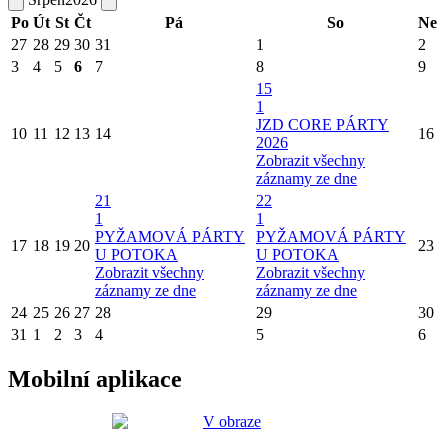
Po
Út
St
Čt
Pá
So
Ne
27
28
29
30
31
1
2
3
4
5
6
7
8
9
15
1
JZD CORE PÁRTY
10
11
12
13
14
16
2026
Zobrazit všechny
záznamy ze dne
21
22
1
1
PYŽAMOVÁ PÁRTY
PYŽAMOVÁ PÁRTY
17
18
19
20
23
U POTOKA
U POTOKA
Zobrazit všechny
Zobrazit všechny
záznamy ze dne
záznamy ze dne
24
25
26
27
28
29
30
31
1
2
3
4
5
6
Mobilní aplikace