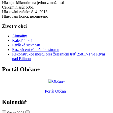
Hlasujte kliknutím na jednu z možností
Celkem hlasů: 6061
Hlasování začalo: 8. 4. 2013
Hlasování končí: neomezeno
Život v obci
Aktuality
Kaledář akcí
Rtyňské slavnosti
Rozsvícení vánočního stromu
Rekonstrukce mostu přes železniční trať 25817-1 ve Rtyni
nad Bílinou
Portál Občan+
Portál Občan+
Kalendář
Srpen
2026