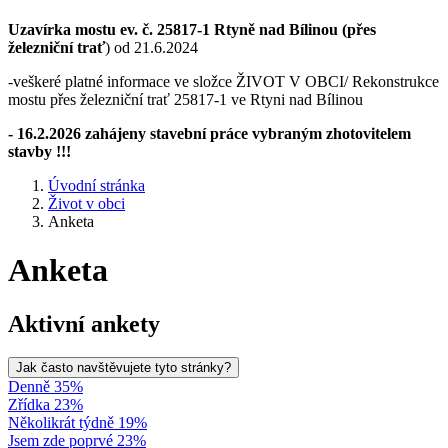
Uzavírka mostu ev. č. 25817-1 Rtyně nad Bílinou (přes
železniční trať
) od 21.6.2024
-veškeré platné informace ve složce ŽIVOT V OBCI/ Rekonstrukce
mostu přes železniční trať 25817-1 ve Rtyni nad Bílinou
- 16.2.2026 zahájeny stavební práce vybraným zhotovitelem
stavby !!!
Úvodní stránka
Život v obci
Anketa
Anketa
Aktivní ankety
Jak často navštěvujete tyto stránky?
Denně 35%
Zřídka 23%
Několikrát týdně 19%
Jsem zde poprvé 23%