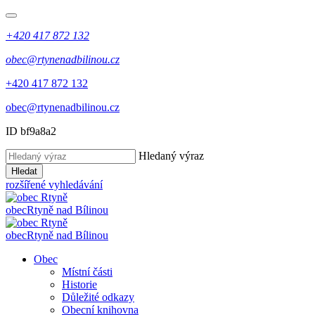
+420 417 872 132
obec@rtynenadbilinou.cz
+420 417 872 132
obec@rtynenadbilinou.cz
ID bf9a8a2
Hledaný výraz
Hledat
rozšířené vyhledávání
obec
Rtyně nad Bílinou
obec
Rtyně nad Bílinou
Obec
Místní části
Historie
Důležité odkazy
Obecní knihovna